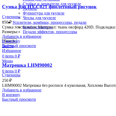
Стойки и держатели для укулеле
Сумка Rin HY-C021 фиолетовый рисунок
Укулеле
Фурнитура для укулеле
Сувениры
Чехлы для укулеле
850
₽
Усилители, комбики, процессоры, педали
Сумка текстильная. Материал: ткань оксфорд 420D. Подкладка:
Комбоусилители
Размеры:
Педали эффектов, процессоры
Добавить в избранное
В корзину
Search
Быстрый просмотр
Войти
Избранное
0
items
0
₽
Меню
Матрешка LHM90002
0
items
0
₽
Сувениры
250
₽
LHM90002 Матрешка без росписи 4 кукольная, Хохлома Высота
Добавить в избранное
В корзину
Быстрый просмотр