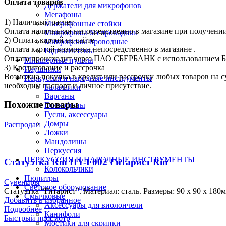
Оплата товаров
Держатели для микрофонов
Мегафоны
1) Наличный расчет
Микрофонные стойки
Оплата наличными непосредственно в магазине при получении 
Микрофоны беспроводные
2) Оплата картой на сайте
Микрофоны проводные
Оплата картой возможна непосредственно в магазине .
Радиосистемы
Оплата происходит через ПАО СБЕРБАНК с использованием Ба
Микшерные пульты
3) Кредитование и рассрочка
Наушники
Возможна покупка в кредит или рассрочку любых товаров на с
Перкуссия и народные инструменты
необходим паспорт и личное присутствие.
Балалайки
Варганы
Похожие товары
Глюкофоны
Гусли, аксессуары
Домры
Распродан
Ложки
Мандолины
Перкуссия
ПЕРКУССИЯ И НАРОДНЫЕ ИНСТРУМЕНТЫ
Статуэтка Rin HY-F002 Гитарист Rin
Колокольчики
Пюпитры
Сувениры
Световое оборудование
Статуэтка “Гитарист”. Материал: сталь. Размеры: 90 х 90 х 180
Смычковые
Добавить в избранное
Аксессуары для виолончели
Подробнее
Канифоли
Быстрый просмотр
Мостики для скрипки