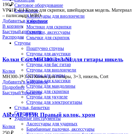
190
₽
Световое оборудование
VP01R-4/4 Колок для скрипки, швейцарская модель. Материал
Смычковые
– палисандр. WBO
Аксессуары для виолончели
Добавить в избранное
Канифоли
В корзину
Мостики для скрипки
Быстрый просмотр
Скрипки, аксессуары
Распродан
Смычки для скрипок
Струны
Поштучно струны
Струны для акустики
Колки Cort MH300-3+3-NI для гитары никель
Струны для балалайки
Струны для бас гитар
Струны для виолончели
Колки
Струны для домры
MH300-3+3-NI Колки для гитары, 3+3, никель, Cort
Струны для классики
Добавить в избранное
Струны для мандолины
Подробнее
Струны для скрипки
Быстрый просмотр
Струны для укулеле
Струны для электрогитары
Стулья, банкетки
Сувениры
Alice AL-015R Правый колок, хром
Ударные инструменты
Аксессуары для ударных
Колки
Барабанные палочки, аксессуары
250
₽