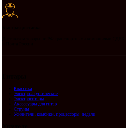
Быстрая доставка
Доставляем товары по РФ транспортными компаниями СДЕК
и Почта России
Гитары
Классика
Электро-акустические
Электрогитары
Аксессуары для гитар
Струны
Усилители, комбики, процессоры, педали
Укулеле