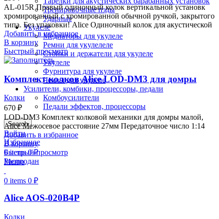
Тарелки для акустических барабанных установок
AL-015R Правый одиночный колок вертикальной установк
Тренировочные пэды
хромированный с хромированной обычной ручкой, закрытого
Ударные
типа. Без упаковки! Alice Одиночный колок для акустической
Укулеле
Добавить в избранное
Медиаторы для укулеле
В корзину
Ремни для укулелеле
Быстрый просмотр
Стойки и держатели для укулеле
Укулеле
Фурнитура для укулеле
Комплект колков Alice LOD-DM3 для домры
Чехлы для укулеле
Усилители, комбики, процессоры, педали
Комбоусилители
Колки
Педали эффектов, процессоры
670
₽
LOD-DM3 Комплект колковой механики для домры малой,
Search
Alice Межосевое расстояние 27мм Передаточное число 1:14
Войти
Добавить в избранное
Избранное
В корзину
0
items
0
₽
Быстрый просмотр
Распродан
Меню
0
items
0
₽
Alice AOS-020B4P
Колки