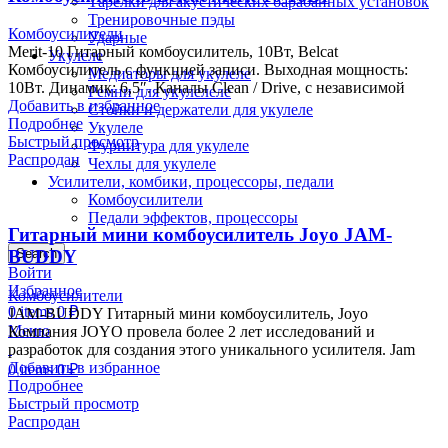
Тарелки для акустических барабанных установок
Тренировочные пэды
Комбоусилители
Ударные
Merit-10 Гитарный комбоусилитель, 10Вт, Belcat
Укулеле
Комбоусилитель с функцией записи. Выходная мощность:
Медиаторы для укулеле
10Вт. Динамик: 6,5″. Каналы Clean / Drive, с независимой
Ремни для укулелеле
Добавить в избранное
Стойки и держатели для укулеле
Подробнее
Укулеле
Быстрый просмотр
Фурнитура для укулеле
Распродан
Чехлы для укулеле
Усилители, комбики, процессоры, педали
Комбоусилители
Педали эффектов, процессоры
Гитарный мини комбоусилитель Joyo JAM-
Search
BUDDY
Войти
Избранное
Комбоусилители
0
items
0
₽
JAM-BUDDY Гитарный мини комбоусилитель, Joyo
Меню
Компания JOYO провела более 2 лет исследований и
разработок для создания этого уникального усилителя. Jam
Добавить в избранное
0
items
0
₽
Подробнее
Быстрый просмотр
Распродан