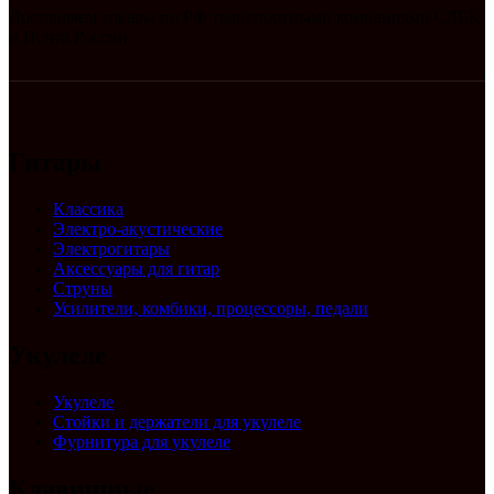
Доставляем товары по РФ транспортными компаниями СДЕК
и Почта России
Гитары
Классика
Электро-акустические
Электрогитары
Аксессуары для гитар
Струны
Усилители, комбики, процессоры, педали
Укулеле
Укулеле
Стойки и держатели для укулеле
Фурнитура для укулеле
Клавишные