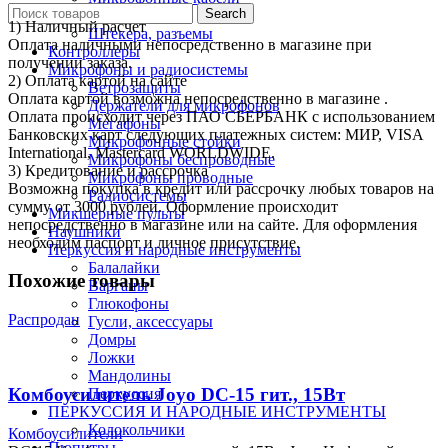
Search
Переходники
1) Наличный расчет
Штекера, разъемы
Оплата наличными непосредственно в магазине при
Контроллеры
получении заказа.
Микрофоны и радиосистемы
2) Оплата картой на сайте
Ветрозащиты
Оплата картой возможна непосредственно в магазине .
Держатели для микрофонов
Оплата происходит через ПАО СБЕРБАНК с использованием
Мегафоны
Банковских карт следующих платежных систем: МИР, VISA
Микрофонные стойки
International, Mastercard WORLDWIDE.
Микрофоны беспроводные
3) Кредитование и рассрочка
Микрофоны проводные
Возможна покупка в кредит или рассрочку любых товаров на
Радиосистемы
сумму от 3000 рублей. Оформление происходит
Микшерные пульты
непосредственно в магазине или на сайте. Для оформления
Наушники
необходим паспорт и личное присутствие.
Перкуссия и народные инструменты
Балалайки
Похожие товары
Варганы
Глюкофоны
Распродан
Гусли, аксессуары
Домры
Ложки
Мандолины
Комбоусилитель Joyo DC-15 гит., 15Вт
Перкуссия
ПЕРКУССИЯ И НАРОДНЫЕ ИНСТРУМЕНТЫ
Колокольчики
Комбоусилители
Пюпитры