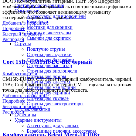
DC-15 Комбоусилитель гитарный, 15Вт, Joyo Цифровой
Световое оборудование
моделирующий комбоусилитель со встроенными цифровыми
Смычковые
эффектами, что позволяет начинающему музыканту
Аксессуары для виолончели
экспериментировать со звуком, не
Канифоли
Добавить в избранное
Мостики для скрипки
Подробнее
Скрипки, аксессуары
Быстрый просмотр
Смычки для скрипок
Распродан
Струны
Поштучно струны
Струны для акустики
Струны для балалайки
Cort 15Вт CM15R-EU-BK черный
Струны для бас гитар
Струны для виолончели
Комбоусилители
Струны для домры
CM15R-EU-BK CM Series Гитарный комбоусилитель, черный,
Струны для классики
15Вт, Cort Комбоусилители серии CM — идеальная стартовая
Струны для мандолины
точка для любого гитариста или басиста.
Струны для скрипки
Добавить в избранное
Струны для укулеле
Подробнее
Струны для электрогитары
Быстрый просмотр
Стулья, банкетки
Распродан
Сувениры
Ударные инструменты
Аксессуары для ударных
Барабанные палочки, аксессуары
Комбоусилитель Belcat Merit-10 10Вт