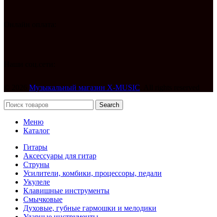
Онлайн оплата:
Наши соц.сети:
© 2026
Музыкальный магазин X-MUSIC
. All rights reserved
Search
Меню
Каталог
Гитары
Аксессуары для гитар
Струны
Усилители, комбики, процессоры, педали
Укулеле
Клавишные инструменты
Смычковые
Духовые, губные гармошки и мелодики
Ударные инструменты