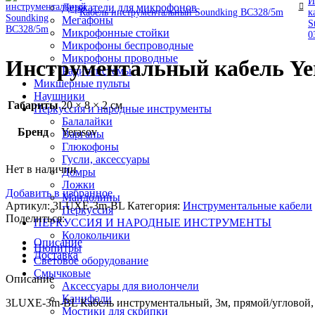
Держатели для микрофонов
Кабель инструментальный Soundking BC328/5m
Мегафоны
Микрофонные стойки
Микрофоны беспроводные
Микрофоны проводные
Инструментальный кабель Ye
Радиосистемы
Микшерные пульты
Наушники
Габариты
20 × 8 × 2 см
Перкуссия и народные инструменты
Балалайки
Бренд
Yerasov
Варганы
Глюкофоны
Гусли, аксессуары
Нет в наличии
Домры
Ложки
Добавить в избранное
Мандолины
Артикул:
3LUXE-3m-BL
Категория:
Инструментальные кабели
Перкуссия
Поделиться:
ПЕРКУССИЯ И НАРОДНЫЕ ИНСТРУМЕНТЫ
Колокольчики
Описание
Пюпитры
Доставка
Световое оборудование
Смычковые
Описание
Аксессуары для виолончели
Канифоли
3LUXE-3m-BL Кабель инструментальный, 3м, прямой/угловой, 
Мостики для скрипки