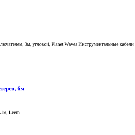
ючателем, 3м, угловой, Planet Waves Инструментальные кабели 
терео, 6м
.1м, Leem