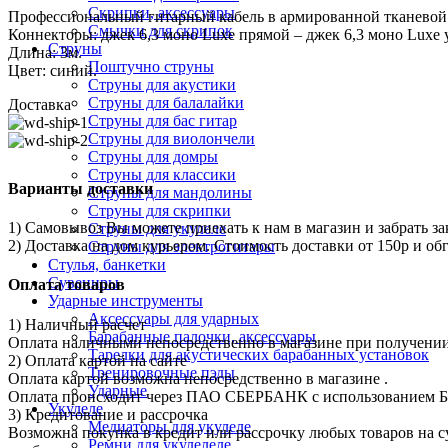
Скрипки, аксессуары
Профессиональный гитарный кабель в армированной тканевой 
Смычки для скрипок
Коннекторы: джек 6,3 моно Luxe прямой – джек 6,3 моно Luxe 
Струны
Длина: 3м.
Поштучно струны
Цвет: синий.
Струны для акустики
Струны для балалайки
Доставка
Струны для бас гитар
Струны для виолончели
Струны для домры
Струны для классики
Варианты доставки
Струны для мандолины
Струны для скрипки
1) Самовывоз Вы можете приехать к нам в магазин и забрать за
Струны для укулеле
2) Доставка на дом курьером. Стоимость доставки от 150р и о
Струны для электрогитары
Стулья, банкетки
Сувениры
Оплата товаров
Ударные инструменты
Аксессуары для ударных
1) Наличный расчет
Барабанные палочки, аксессуары
Оплата наличными непосредственно в магазине при получении 
Тарелки для акустических барабанных установок
2) Оплата картой на сайте
Тренировочные пэды
Оплата картой возможна непосредственно в магазине .
Ударные
Оплата происходит через ПАО СБЕРБАНК с использованием Ба
Укулеле
3) Кредитование и рассрочка
Медиаторы для укулеле
Возможна покупка в кредит или рассрочку любых товаров на с
Ремни для укулелеле