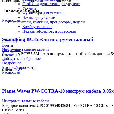
необходим паспорт и личное присутствие.
Стойки и держатели для укулеле
Укулеле
Похожие товары
Фурнитура для укулеле
Чехлы для укулеле
Распродан
Усилители, комбики, процессоры, педали
Комбоусилители
Педали эффектов, процессоры
Soundking BC355/5m инструментальный
Search
Войти
Инструментальные кабели
Избранное
Soundking BC355-5M – это инструментальный кабель длиной 5м
0
items
0
₽
Добавить в избранное
Меню
Подробнее
Быстрый просмотр
0
items
0
₽
Распродан
Planet Waves PW-CGTRA-10 инструм кабель 3,05
Инструментальные кабели
Код производителя UPC 019954943684 PW-CGTRA-10 Classic Ser
Classic Series