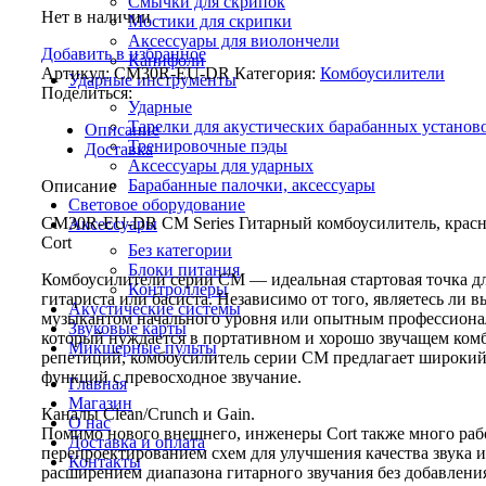
Смычки для скрипок
Нет в наличии
Мостики для скрипки
Аксессуары для виолончели
Добавить в избранное
Канифоли
Артикул:
CM30R-EU-DR
Категория:
Комбоусилители
Ударные инструменты
Поделиться:
Ударные
Тарелки для акустических барабанных установ
Описание
Тренировочные пэды
Доставка
Аксессуары для ударных
Барабанные палочки, аксессуары
Описание
Световое оборудование
CM30R-EU-DR CM Series Гитарный комбоусилитель, красн
Аксессуары
Cort
Без категории
Блоки питания
Комбоусилители серии CM — идеальная стартовая точка д
Контроллеры
гитариста или басиста. Независимо от того, являетесь ли в
Акустические системы
музыкантом начального уровня или опытным профессиона
Звуковые карты
который нуждается в портативном и хорошо звучащем ком
Микшерные пульты
репетиций, комбоусилитель серии CM предлагает широкий
функций с превосходное звучание.
Главная
Магазин
Каналы Clean/Crunch и Gain.
О нас
Помимо нового внешнего, инженеры Cort также много раб
Доставка и оплата
перепроектированием схем для улучшения качества звука и
Контакты
расширением диапазона гитарного звучания без добавлени