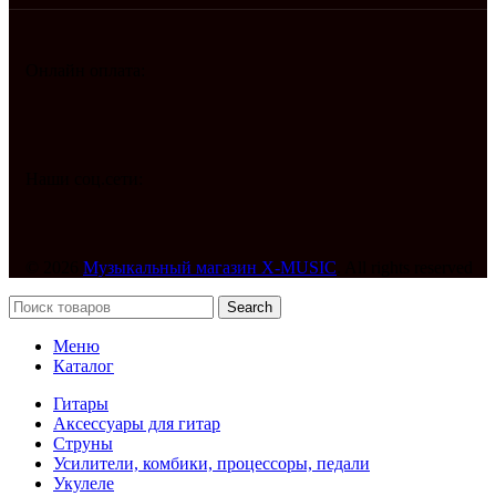
Онлайн оплата:
Наши соц.сети:
© 2026
Музыкальный магазин X-MUSIC
. All rights reserved
Search
Меню
Каталог
Гитары
Аксессуары для гитар
Струны
Усилители, комбики, процессоры, педали
Укулеле