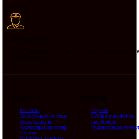
Быстрая доставка
Доставляем товары по РФ транспортными компаниями СДЕ
и Почта России
Гитары
Укулеле
Классика
Укулеле
Электро-акустические
Стойки и держатели
Электрогитары
для укулеле
Аксессуары для гитар
Фурнитура для укулел
Струны
Усилители, комбики,