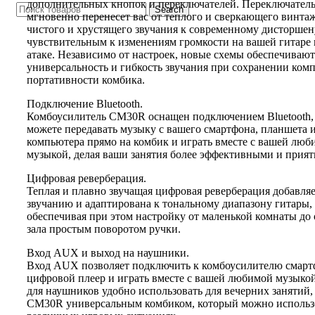
дополнительных кнопок и переключателей. Переключатель
Search
мгновенно перенесет вас от теплого и сверкающего винта
чистого и хрустящего звучания к современному дисторшен
чувствительным к изменениям громкости на вашей гитаре
атаке. Независимо от настроек, новые схемы обеспечивают
универсальность и гибкость звучания при сохранении ком
портативности комбика.
Подключение Bluetooth.
Комбоусилитель CM30R оснащен подключением Bluetooth,
можете передавать музыку с вашего смартфона, планшета 
компьютера прямо на комбик и играть вместе с вашей люб
музыкой, делая ваши занятия более эффективными и прия
Цифровая реверберация.
Теплая и плавно звучащая цифровая реверберация добавля
звучанию и адаптирована к тональному диапазону гитары,
обеспечивая при этом настройку от маленькой комнаты до
зала простым поворотом ручки.
Вход AUX и выход на наушники.
Вход AUX позволяет подключить к комбоусилителю смарт
цифровой плеер и играть вместе с вашей любимой музыкой
для наушников удобно использовать для вечерних занятий, 
CM30R универсальным комбиком, который можно использ