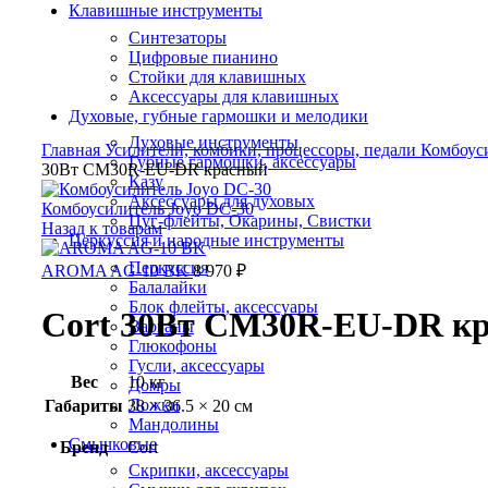
Клавишные инструменты
Click to enlarge
Синтезаторы
Цифровые пианино
Стойки для клавишных
Аксессуары для клавишных
Духовые, губные гармошки и мелодики
Духовые инструменты
Главная
Усилители, комбики, процессоры, педали
Комбоус
Губные гармошки, аксессуары
30Вт CM30R-EU-DR красный
Казу
Аксессуары для духовых
Комбоусилитель Joyo DC-30
Цуг-флейты, Окарины, Свистки
Назад к товарам
Перкуссия и народные инструменты
Перкуссия
AROMA AG-10 BK
8 970
₽
Балалайки
Блок флейты, аксессуары
Cort 30Вт CM30R-EU-DR к
Варганы
Глюкофоны
Гусли, аксессуары
Вес
10 кг
Домры
Ложки
Габариты
38 × 36.5 × 20 см
Мандолины
Смычковые
Бренд
Cort
Скрипки, аксессуары