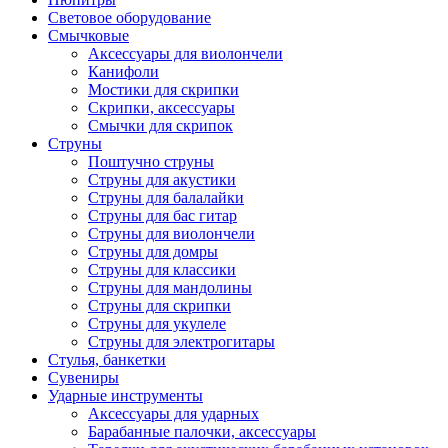
Световое оборудование
Смычковые
Аксессуары для виолончели
Канифоли
Мостики для скрипки
Скрипки, аксессуары
Смычки для скрипок
Струны
Поштучно струны
Струны для акустики
Струны для балалайки
Струны для бас гитар
Струны для виолончели
Струны для домры
Струны для классики
Струны для мандолины
Струны для скрипки
Струны для укулеле
Струны для электрогитары
Стулья, банкетки
Сувениры
Ударные инструменты
Аксессуары для ударных
Барабанные палочки, аксессуары