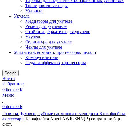
Тарелки для акустических барабанных установок
Тренировочные пэды
Ударные
Укулеле
Медиаторы для укулеле
Ремни для укулелеле
Стойки и держатели для укулеле
Укулеле
Фурнитура для укулеле
Чехлы для укулеле
Усилители, комбики, процессоры, педали
Комбоусилители
Педали эффектов, процессоры
Search
Войти
Избранное
0
items
0
₽
Меню
0
items
0
₽
Главная
Духовые, губные гармошки и мелодики
Блок флейты,
аксессуары
Блокфлейта Angel AWR-SNN(B) сопранино бар.
сист.