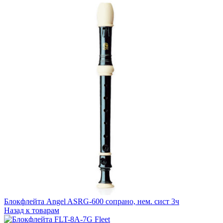
Блокфлейта Angel ASRG-600 сопрано, нем. сист 3ч
Назад к товарам