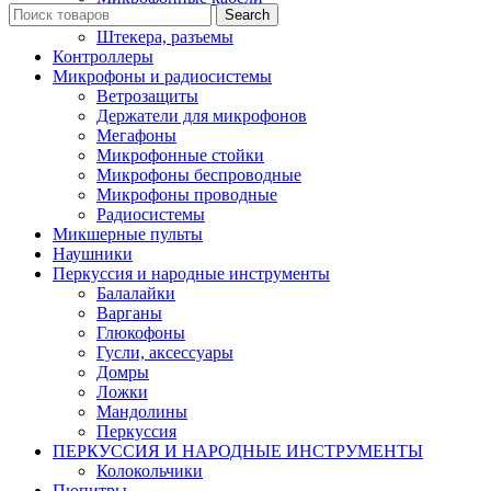
Search
Переходники
Штекера, разъемы
Контроллеры
Микрофоны и радиосистемы
Ветрозащиты
Держатели для микрофонов
Мегафоны
Микрофонные стойки
Микрофоны беспроводные
Микрофоны проводные
Радиосистемы
Микшерные пульты
Наушники
Перкуссия и народные инструменты
Балалайки
Варганы
Глюкофоны
Гусли, аксессуары
Домры
Ложки
Мандолины
Перкуссия
ПЕРКУССИЯ И НАРОДНЫЕ ИНСТРУМЕНТЫ
Колокольчики
Пюпитры