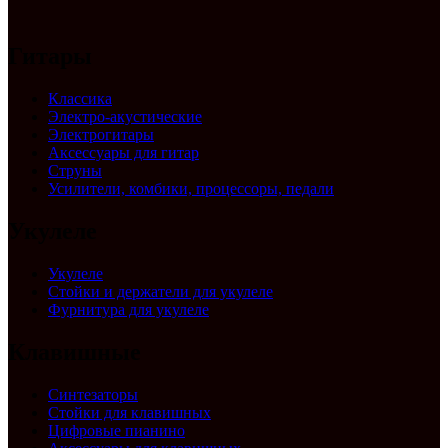
Гитары
Классика
Электро-акустические
Электрогитары
Аксессуары для гитар
Струны
Усилители, комбики, процессоры, педали
Укулеле
Укулеле
Стойки и держатели для укулеле
Фурнитура для укулеле
Клавишные
Синтезаторы
Стойки для клавишных
Цифровые пианино