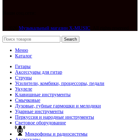
Наши соц.сети:
© 2026
Музыкальный магазин X-MUSIC
. All rights reserved
Search
Меню
Каталог
Гитары
Аксессуары для гитар
Струны
Усилители, комбики, процессоры, педали
Укулеле
Клавишные инструменты
Смычковые
Духовые, губные гармошки и мелодики
Ударные инструменты
Перкуссия и народные инструменты
Световое оборудование
Микрофоны и радиосистемы
Аксессуары