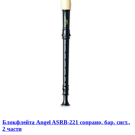
Блокфлейта Angel ASRB-221 сопрано, бар. сист.,
2 части