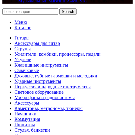
© 2026
Музыкальный магазин X-MUSIC
. All rights reserved
Search
Меню
Каталог
Гитары
Аксессуары для гитар
Струны
Усилители, комбики, процессоры, педали
Укулеле
Клавишные инструменты
Смычковые
Духовые, губные гармошки и мелодики
Ударные инструменты
Перкуссия и народные инструменты
Световое оборудование
Микрофоны и радиосистемы
Аксессуары
Камертоны, метрономы, тюнеры
Наушники
Коммутация
Пюпитры
Стулья, банкетки