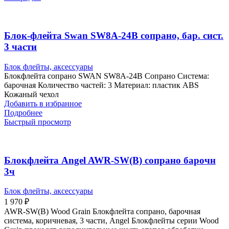
Блок-флейта Swan SW8A-24B сопрано, бар. сист.
3 части
Блок флейты, аксессуары
Блокфлейта сопрано SWAN SW8A-24B Сопрано Система:
барочная Количество частей: 3 Материал: пластик ABS
Кожаный чехол
Добавить в избранное
Подробнее
Быстрый просмотр
Блокфлейта Angel AWR-SW(B) сопрано барочн
3ч
Блок флейты, аксессуары
1 970
₽
AWR-SW(B) Wood Grain Блокфлейта сопрано, барочная
система, коричневая, 3 части, Angel Блокфлейты серии Wood