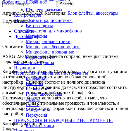
Добавить в избранное
Search
Переходники
Штекера, разъемы
Артикул:
ASRG-220
Категория:
Блок флейты, аксессуары
Контроллеры
Микрофоны и радиосистемы
Поделиться:
Ветрозащиты
Держатели для микрофонов
Описание
Мегафоны
Доставка
Микрофонные стойки
Описание
Микрофоны беспроводные
Микрофоны проводные
ASRG-220 Classic Блокфлейта сопрано, немецкая система,
Радиосистемы
черная, 2 части, Angel
Микшерные пульты
Наушники
Блокфлейты Angel серии Classic обладают богатым звучанием
Перкуссия и народные инструменты
и отличаются точностью хорошо сбалансированной
Балалайки
настройки. Линейка состоит из полного диапазона
Варганы
инструментов, от сопранино до баса, что позволяет составить
Глюкофоны
ансамбль из хорошо подобранных блокфлейт.
Гусли, аксессуары
Инструменты изготавливаются из особых смол, что
Домры
обеспечивает им оптимальные громкость и тональность, а
Ложки
специальная технология формовки позволяет добиться точной
Мандолины
настройки.
Перкуссия
ПЕРКУССИЯ И НАРОДНЫЕ ИНСТРУМЕНТЫ
Блокфлейта сопрано.
Колокольчики
2 части.
Пюпитры