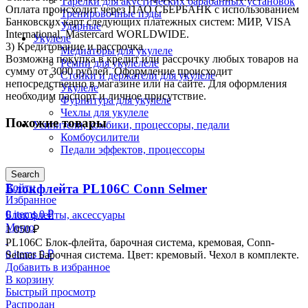
Тарелки для акустических барабанных установок
Оплата происходит через ПАО СБЕРБАНК с использованием
Тренировочные пэды
Банковских карт следующих платежных систем: МИР, VISA
Ударные
International, Mastercard WORLDWIDE.
Укулеле
3) Кредитование и рассрочка
Медиаторы для укулеле
Возможна покупка в кредит или рассрочку любых товаров на
Ремни для укулелеле
сумму от 3000 рублей. Оформление происходит
Стойки и держатели для укулеле
непосредственно в магазине или на сайте. Для оформления
Укулеле
необходим паспорт и личное присутствие.
Фурнитура для укулеле
Чехлы для укулеле
Похожие товары
Усилители, комбики, процессоры, педали
Комбоусилители
Педали эффектов, процессоры
Search
Блокфлейта PL106C Conn Selmer
Войти
Избранное
0
items
0
₽
Блок флейты, аксессуары
Меню
1 050
₽
PL106C Блок-флейта, барочная система, кремовая, Conn-
0
items
0
₽
Selmer Барочная система. Цвет: кремовый. Чехол в комплекте.
Добавить в избранное
В корзину
Быстрый просмотр
Распродан