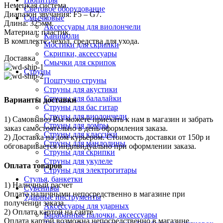
Немецкая система.
Световое оборудование
Диапазон звучания: F5 – G7.
Смычковые
Длина: 325мм.
Аксессуары для виолончели
Материал: пластик.
Канифоли
В комплекте: чехол, средства для ухода.
Мостики для скрипки
Скрипки, аксессуары
Доставка
Смычки для скрипок
Струны
Поштучно струны
Струны для акустики
Струны для балалайки
Варианты доставки
Струны для бас гитар
Струны для виолончели
1) Самовывоз Вы можете приехать к нам в магазин и забрать
Струны для домры
заказ самостоятельно в день оформления заказа.
Струны для классики
2) Доставка на дом курьером. Стоимость доставки от 150р и
Струны для мандолины
обговаривается индивидуально при оформлении заказа.
Струны для скрипки
Струны для укулеле
Оплата товаров
Струны для электрогитары
Стулья, банкетки
1) Наличный расчет
Сувениры
Оплата наличными непосредственно в магазине при
Ударные инструменты
получении заказа.
Аксессуары для ударных
2) Оплата картой на сайте
Барабанные палочки, аксессуары
Оплата картой возможна непосредственно в магазине .