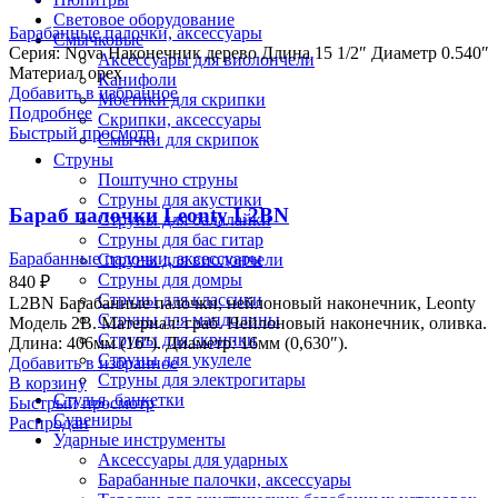
Световое оборудование
Барабанные палочки, аксессуары
Смычковые
Серия: Nova Наконечник дерево Длина 15 1/2″ Диаметр 0.540″
Аксессуары для виолончели
Материал орех
Канифоли
Добавить в избранное
Мостики для скрипки
Подробнее
Скрипки, аксессуары
Быстрый просмотр
Смычки для скрипок
Струны
Поштучно струны
Струны для акустики
Бараб палочки Leonty L2BN
Струны для балалайки
Струны для бас гитар
Барабанные палочки, аксессуары
Струны для виолончели
Струны для домры
840
₽
Струны для классики
L2BN Барабанные палочки, нейлоновый наконечник, Leonty
Струны для мандолины
Модель 2B. Материал: граб. Нейлоновый наконечник, оливка.
Струны для скрипки
Длина: 406мм (16″). Диаметр: 16мм (0,630″).
Струны для укулеле
Добавить в избранное
Струны для электрогитары
В корзину
Стулья, банкетки
Быстрый просмотр
Сувениры
Распродан
Ударные инструменты
Аксессуары для ударных
Барабанные палочки, аксессуары