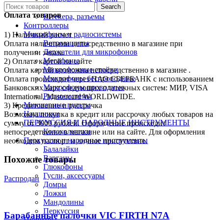
Search
Переходники
Оплата товаров
Штекера, разъемы
Контроллеры
Микрофоны и радиосистемы
1) Наличный расчет
Ветрозащиты
Оплата наличными непосредственно в магазине при
Держатели для микрофонов
получении заказа.
Мегафоны
2) Оплата картой на сайте
Микрофонные стойки
Оплата картой возможна непосредственно в магазине .
Микрофоны беспроводные
Оплата происходит через ПАО СБЕРБАНК с использованием
Микрофоны проводные
Банковских карт следующих платежных систем: МИР, VISA
Радиосистемы
International, Mastercard WORLDWIDE.
Микшерные пульты
3) Кредитование и рассрочка
Наушники
Возможна покупка в кредит или рассрочку любых товаров на
ПЕРКУССИЯ И НАРОДНЫЕ ИНСТРУМЕНТЫ
сумму от 3000 рублей. Оформление происходит
Колокольчики
непосредственно в магазине или на сайте. Для оформления
Перкуссия и народные инструменты
необходим паспорт и личное присутствие.
Балалайки
Варганы
Похожие товары
Глюкофоны
Гусли, аксессуары
Распродан
Домры
Ложки
Мандолины
Перкуссия
Барабанные палочки VIC FIRTH N7A
Пюпитры