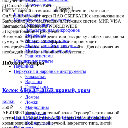
получении заказа.
Переходники
2) Оплата картой на сайте
Search
Штекера, разъемы
Оплата картой возможна непосредственно в магазине .
Контроллеры
Оплата происходит через ПАО СБЕРБАНК с использованием
Микрофоны и радиосистемы
Банковских карт следующих платежных систем: МИР, VISA
Ветрозащиты
International, Mastercard WORLDWIDE.
Держатели для микрофонов
3) Кредитование и рассрочка
Мегафоны
Возможна покупка в кредит или рассрочку любых товаров на
Микрофонные стойки
сумму от 3000 рублей. Оформление происходит
Микрофоны беспроводные
непосредственно в магазине или на сайте. Для оформления
Микрофоны проводные
необходим паспорт и личное присутствие.
Радиосистемы
Микшерные пульты
Похожие товары
Наушники
Перкуссия и народные инструменты
Балалайки
Варганы
Глюкофоны
Колок Alice AE-016R правый, хром
Гусли, аксессуары
Домры
Колки
Ложки
350
₽
Мандолины
Перкуссия
AE-016R Правый одиночный колок “гровер” вертикальной
ПЕРКУССИЯ И НАРОДНЫЕ ИНСТРУМЕНТЫ
установки (для акустической гитары) хромированный с
Колокольчики
хромированной круглой ручкой, закрытого типа, литой
Пюпитры