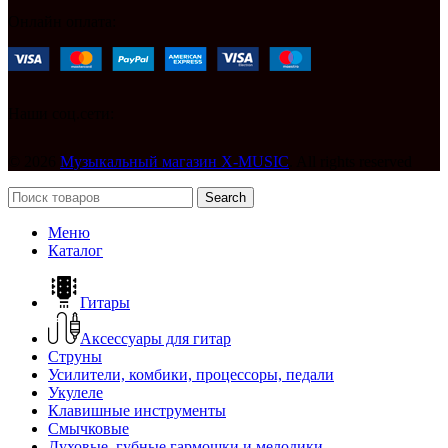
Онлайн оплата:
Наши соц.сети:
© 2026
Музыкальный магазин X-MUSIC
. All rights reserved
Search
Меню
Каталог
Гитары
Аксессуары для гитар
Струны
Усилители, комбики, процессоры, педали
Укулеле
Клавишные инструменты
Смычковые
Духовые, губные гармошки и мелодики