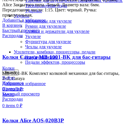
Тарелки для акустических барабанных установок
Alice Закрытого типа. Левый. Диаметр вала: 6мм.
Тренировочные пэды
Передаточное число: 1:15. Цвет: черный. Ручка:
Ударные
прямоугольная,
Укулеле
Добавить в избранное
Медиаторы для укулеле
В корзину
Ремни для укулелеле
Быстрый просмотр
Стойки и держатели для укулеле
Распродан
Укулеле
Фурнитура для укулеле
Чехлы для укулеле
Усилители, комбики, процессоры, педали
Колки Caraya MB-1001-BK для бас-гитары
Комбоусилители
Педали эффектов, процессоры
Колки
Search
MB-1001-BK Комплект колковой механики для бас-гитары,
Войти
2+2, Caraya
Избранное
Добавить в избранное
Подробнее
0
items
0
₽
Быстрый просмотр
Меню
Распродан
0
items
0
₽
Колки Alice AOS-020B3P