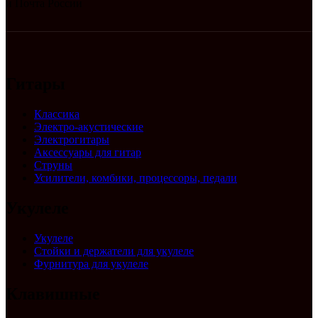
и Почта России
Гитары
Классика
Электро-акустические
Электрогитары
Аксессуары для гитар
Струны
Усилители, комбики, процессоры, педали
Укулеле
Укулеле
Стойки и держатели для укулеле
Фурнитура для укулеле
Клавишные