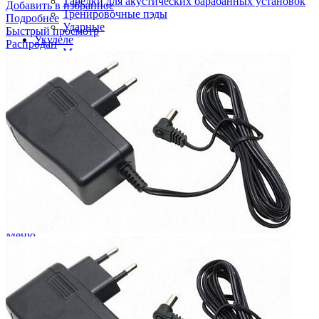
Тарелки для акустических барабанных установок
Добавить в избранное
Тренировочные пэды
Подробнее
Ударные
Быстрый просмотр
Укулеле
Распродан
Медиаторы для укулеле
Ремни для укулелеле
Стойки и держатели для укулеле
Укулеле
Фурнитура для укулеле
Чехлы для укулеле
Усилители, комбики, процессоры, педали
Комбоусилители
Педали эффектов, процессоры
Search
Войти
Избранное
0
items
0
₽
Меню
0
items
0
₽