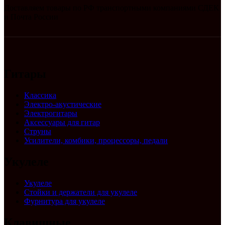
Доставляем товары по РФ транспортными компаниями СДЕК
и Почта России
Гитары
Классика
Электро-акустические
Электрогитары
Аксессуары для гитар
Струны
Усилители, комбики, процессоры, педали
Укулеле
Укулеле
Стойки и держатели для укулеле
Фурнитура для укулеле
Клавишные