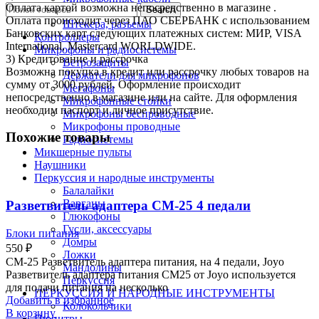
Оплата картой возможна непосредственно в магазине .
Search
Переходники
Оплата происходит через ПАО СБЕРБАНК с использованием
Штекера, разъемы
Банковских карт следующих платежных систем: МИР, VISA
Контроллеры
International, Mastercard WORLDWIDE.
Микрофоны и радиосистемы
3) Кредитование и рассрочка
Ветрозащиты
Возможна покупка в кредит или рассрочку любых товаров на
Держатели для микрофонов
сумму от 3000 рублей. Оформление происходит
Мегафоны
непосредственно в магазине или на сайте. Для оформления
Микрофонные стойки
необходим паспорт и личное присутствие.
Микрофоны беспроводные
Микрофоны проводные
Похожие товары
Радиосистемы
Микшерные пульты
Наушники
Перкуссия и народные инструменты
Балалайки
Варганы
Разветвитель адаптера CM-25 4 педали
Глюкофоны
Гусли, аксессуары
Блоки питания
Домры
550
₽
Ложки
CM-25 Разветвитель адаптера питания, на 4 педали, Joyo
Мандолины
Разветвитель адаптера питания CM25 от Joyo используется
Перкуссия
для подачи питания на несколько
ПЕРКУССИЯ И НАРОДНЫЕ ИНСТРУМЕНТЫ
Добавить в избранное
Колокольчики
В корзину
Пюпитры