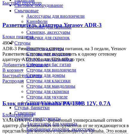
Быстрый просмотр
Световое оборудование
Смычковые
Аксессуары для виолончели
Канифоли
Разветвитель адаптера Yerasov ADR-3
Мостики для скрипки
Скрипки, аксессуары
Блоки питания
Смычки для скрипок
490
₽
Струны
Поштучно струны
ADR-3 Разветвитель адаптера питания, на 3 педали, Yerasov
Струны для акустики
Разветвитель позволяет подключить к одному сетевому
Струны для балалайки
адаптеру AD9-100 или AD9-400 до трех
Струны для бас гитар
Добавить в избранное
Струны для виолончели
В корзину
Струны для домры
Быстрый просмотр
Струны для классики
Распродан
Струны для мандолины
Струны для скрипки
Струны для укулеле
Струны для электрогитары
Блок питания Yamaha PA-130B 12V, 0.7A
Стулья, банкетки
Сувениры
Блоки питания
Ударные инструменты
YAMAHA PA-130B – фирменный универсальный сетевой
Аксессуары для ударных
адаптер для клавишных инструментов от не нуждающегося в
Барабанные палочки, аксессуары
представлении японского производителя Yamaha. Это новая