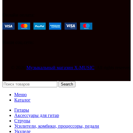
Онлайн оплата:
Наши соц.сети:
© 2026
Музыкальный магазин X-MUSIC
. All rights reserved
Search
Меню
Каталог
Гитары
Аксессуары для гитар
Струны
Усилители, комбики, процессоры, педали
Укулеле