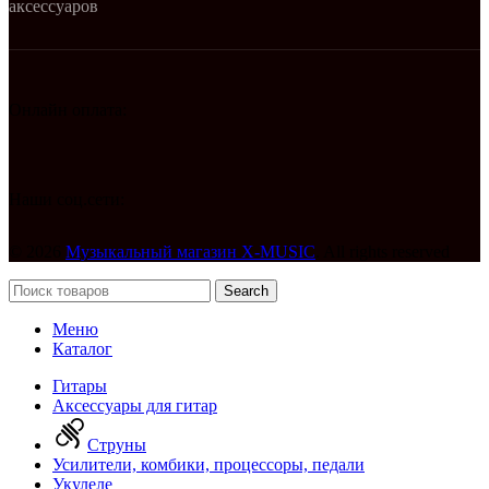
аксессуаров
Онлайн оплата:
Наши соц.сети:
© 2026
Музыкальный магазин X-MUSIC
. All rights reserved
Search
Меню
Каталог
Гитары
Аксессуары для гитар
Струны
Усилители, комбики, процессоры, педали
Укулеле