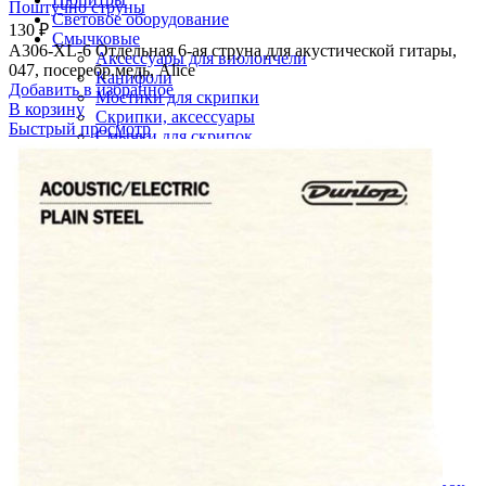
Поштучно струны
Световое оборудование
130
₽
Смычковые
A306-XL-6 Отдельная 6-ая струна для акустической гитары,
Аксессуары для виолончели
047, посеребр.медь, Alice
Канифоли
Добавить в избранное
Мостики для скрипки
В корзину
Скрипки, аксессуары
Быстрый просмотр
Смычки для скрипок
Струны
Поштучно струны
Струны для акустики
Струны для балалайки
Струны для бас гитар
Струны для виолончели
Струны для домры
Струны для классики
Струны для мандолины
Струны для скрипки
Струны для укулеле
Струны для электрогитары
Стулья, банкетки
Сувениры
Ударные инструменты
Аксессуары для ударных
Барабанные палочки, аксессуары