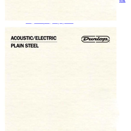
Тарелки для акустических барабанных установок
Тренировочные пэды
Ударные
Укулеле
Медиаторы для укулеле
Ремни для укулелеле
Стойки и держатели для укулеле
Укулеле
Фурнитура для укулеле
Чехлы для укулеле
Усилители, комбики, процессоры, педали
Комбоусилители
Педали эффектов, процессоры
Search
Войти
Избранное
0
items
0
₽
Меню
0
items
0
₽