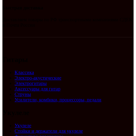
Быстрая доставка
Доставляем товары по РФ транспортными компаниями СДЕК
и Почта России
Гитары
Классика
Электро-акустические
Электрогитары
Аксессуары для гитар
Струны
Усилители, комбики, процессоры, педали
Укулеле
Укулеле
Стойки и держатели для укулеле