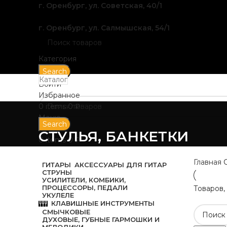
г. Оренбург, ул. Советская, 40/1
г. Оренбург, ул. Салмышская, 54/1
Категория
Search
Каталог
Войти
Избранное
0
items
0
₽
Меню
Search
СТУЛЬЯ, БАНКЕТКИ
0
items
0
₽
Главная
ГИТАРЫ
АКСЕССУАРЫ ДЛЯ ГИТАР
СТРУНЫ
УСИЛИТЕЛИ, КОМБИКИ,
ПРОЦЕССОРЫ, ПЕДАЛИ
Товаров,
УКУЛЕЛЕ
КЛАВИШНЫЕ ИНСТРУМЕНТЫ
СМЫЧКОВЫЕ
ДУХОВЫЕ, ГУБНЫЕ ГАРМОШКИ И
МЕЛОДИКИ