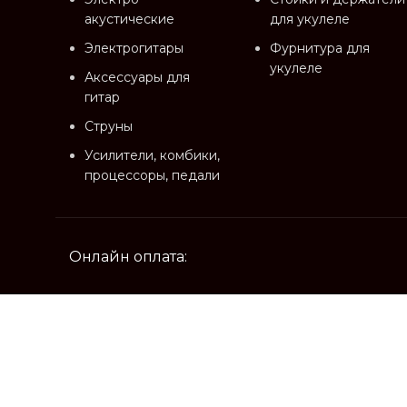
акустические
для укулеле
Электрогитары
Фурнитура для
укулеле
Аксессуары для
гитар
Струны
Усилители, комбики,
процессоры, педали
Онлайн оплата:
© 2026
Музыкальный магазин X-MUSIC
. All rights r
Магазин
Фильтры
Избранное